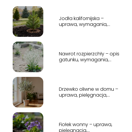
Jodła kalifornijska –
uprawa, wymagania,
tempo wzrostu
Nawrot rozpierzchły – opis
gatunku, wymagania,
uprawa
Drzewko oliwne w domu –
uprawa, pielęgnacja,
podlewanie
Fiołek wonny – uprawa,
pielęgnacja,