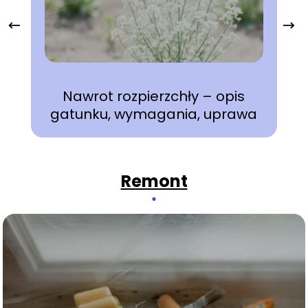
Nawrot rozpierzchły – opis
gatunku, wymagania, uprawa
Remont