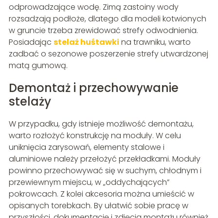
odprowadzające wodę. Zimą zastoiny wody
rozsadzają podłoże, dlatego dla modeli kotwionych
w gruncie trzeba zrewidować strefy odwodnienia.
Posiadając
stelaż huśtawki
na trawniku, warto
zadbać o sezonowe poszerzenie strefy utwardzonej
matą gumową.
Demontaż i przechowywanie
stelaży
W przypadku, gdy istnieje możliwość demontażu,
warto rozłożyć konstrukcję na moduły. W celu
uniknięcia zarysowań, elementy stalowe i
aluminiowe należy przełożyć przekładkami. Moduły
powinno przechowywać się w suchym, chłodnym i
przewiewnym miejscu, w „oddychających”
pokrowcach. Z kolei akcesoria można umieścić w
opisanych torebkach. By ułatwić sobie pracę w
przyszłości, dokumentację i zdjęcia montażu również