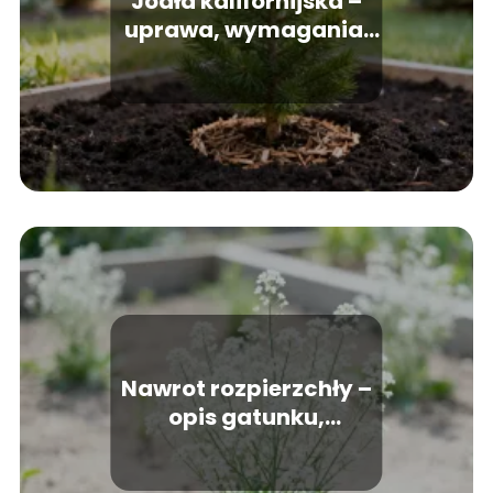
Jodła kalifornijska –
uprawa, wymagania,
tempo wzrostu
Nawrot rozpierzchły –
opis gatunku,
wymagania, uprawa