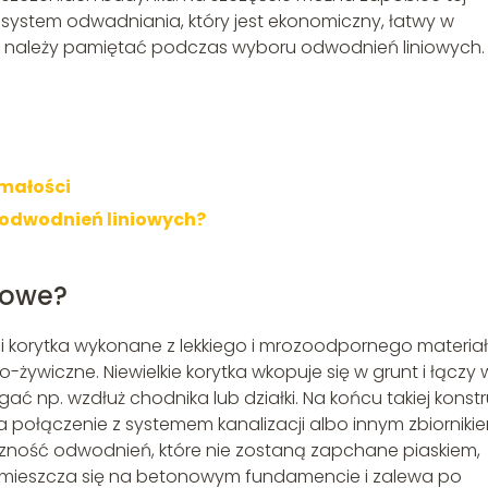
 system odwadniania, który jest ekonomiczny, łatwy w
m należy pamiętać podczas wyboru odwodnień liniowych.
małości
odwodnień liniowych?
iowe?
y i korytka wykonane z lekkiego i mrozoodpornego materiał
-żywiczne. Niewielkie korytka wkopuje się w grunt i łączy 
ć np. wzdłuż chodnika lub działki. Na końcu takiej konstru
a połączenie z systemem kanalizacji albo innym zbiorniki
zność odwodnień, które nie zostaną zapchane piaskiem,
a umieszcza się na betonowym fundamencie i zalewa po