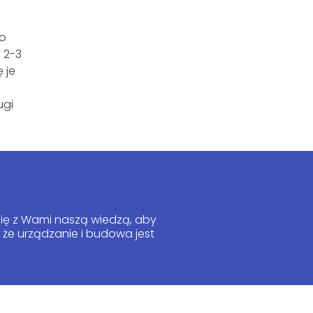
go
 2-3
 je
ugi
się z Wami naszą wiedzą, aby
, że urządzanie i budowa jest