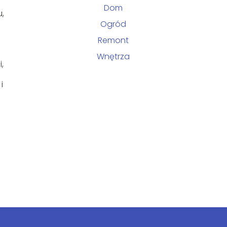
Dom
u,
Ogród
Remont
Wnętrza
,
i