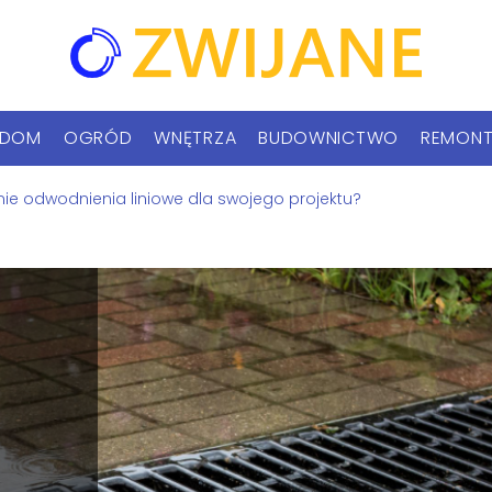
DOM
OGRÓD
WNĘTRZA
BUDOWNICTWO
REMON
e odwodnienia liniowe dla swojego projektu?