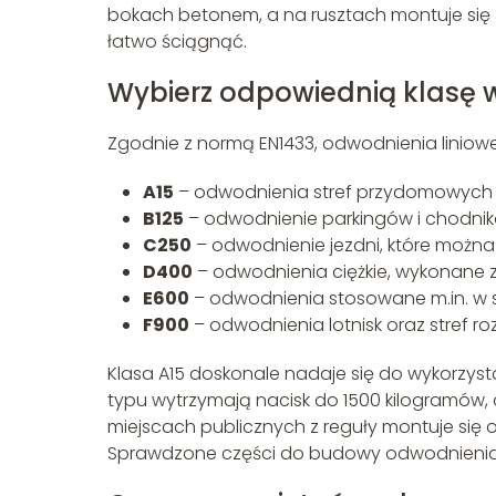
bokach betonem, a na rusztach montuje się ś
łatwo ściągnąć.
Wybierz odpowiednią klasę 
Zgodnie z normą EN1433, odwodnienia liniowe d
A15
– odwodnienia stref przydomowych dl
B125
– odwodnienie parkingów i chodnik
C250
– odwodnienie jezdni, które możn
D400
– odwodnienia ciężkie, wykonane 
E600
– odwodnienia stosowane m.in. w 
F900
– odwodnienia lotnisk oraz stref r
Klasa A15 doskonale nadaje się do wykorzyst
typu wytrzymają nacisk do 1500 kilogramów, 
miejscach publicznych z reguły montuje się 
Sprawdzone części do budowy odwodnienia li