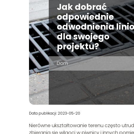
Jak dobrać
odpowiednie
odwodnienia lini
dla swojego
projektu?
Dom
Data publikacji: 2023-05-20
Nierówne ukształtowanie terenu często utru
zbierania się wilgoci w piwnicy i innych po