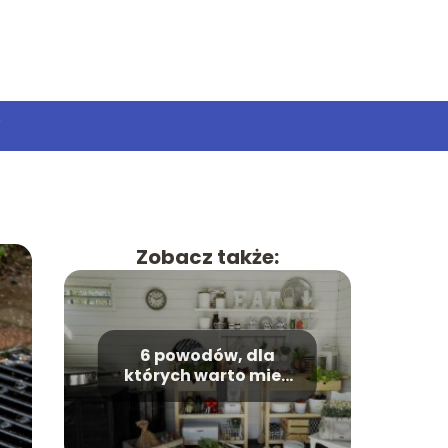
T
Zobacz także:
6 powodów, dla
których warto mieć
kwiaty w mieszkaniu