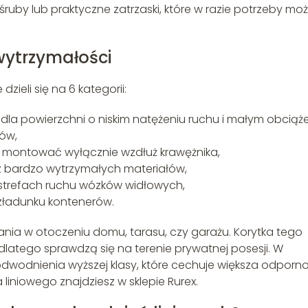
ruby lub praktyczne zatrzaski, które w razie potrzeby mo
wytrzymałości
zieli się na 6 kategorii:
a powierzchni o niskim natężeniu ruchu i małym obciąże
ów,
a montować wyłącznie wzdłuż krawężnika,
z bardzo wytrzymałych materiałów,
strefach ruchu wózków widłowych,
ozładunku kontenerów.
ania w otoczeniu domu, tarasu, czy garażu. Korytka tego
dlatego sprawdzą się na terenie prywatnej posesji. W
odwodnienia wyższej klasy, które cechuje większa odporno
niowego znajdziesz w sklepie Rurex.