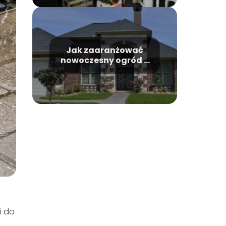
Jak zaaranżować
nowoczesny ogród z
trawami?
i do