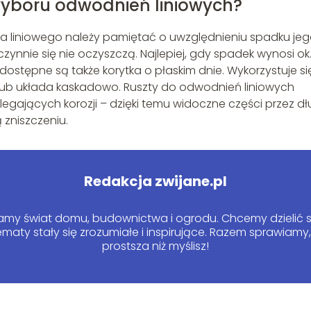
yboru odwodnień liniowych?
 liniowego należy pamiętać o uwzględnieniu spadku je
zynnie się nie oczyszczą. Najlepiej, gdy spadek wynosi ok.
stępne są także korytka o płaskim dnie. Wykorzystuje się
 lub układa kaskadowo. Ruszty do odwodnień liniowych
gających korozji – dzięki temu widoczne części przez dł
 zniszczeniu.
Redakcja zwijane.pl
wamy świat domu, budownictwa i ogrodu. Chcemy dzielić 
maty stały się zrozumiałe i inspirujące. Razem sprawiamy
prostsza niż myślisz!