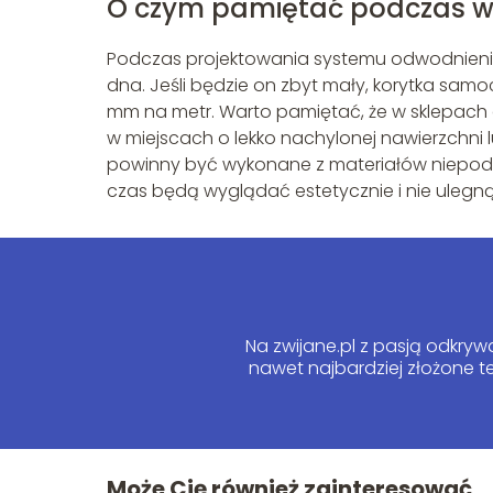
O czym pamiętać podczas w
Podczas projektowania systemu odwodnienia
dna. Jeśli będzie on zbyt mały, korytka samoc
mm na metr. Warto pamiętać, że w sklepach do
w miejscach o lekko nachylonej nawierzchni
powinny być wykonane z materiałów niepodle
czas będą wyglądać estetycznie i nie ulegną
Na zwijane.pl z pasją odkry
nawet najbardziej złożone te
Może Cię również zainteresować